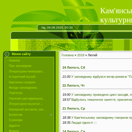
Кам'янсь
культурн
Нд, 09.08.2026, 00:34
Меню сайту
Головна
»
2018
»
Лютий
Новини
Про заповідник
24 Лютого, Сб
Літературно-меморіал...
21:00
У заповіднику відбувся вечір-реквієм “П
Історичний музей
Картинна галерея
22 Лютого, Чт
Фонди заповідника
Пам'ятки
19:00
У заповіднику проведено цикл заходів, 
Науково-дослідницька...
18:57
Відбулось тематичне заняття, присвячен
Літературно-музичні ...
21 Лютого, Ср
Камерний ансамль зап...
Колектив
18:38
У Кам’янському заповіднику говорили про
Сувеніри
18:35
Лицарі гідності
(0)
Адреси
Форум
14 Лютого, Ср