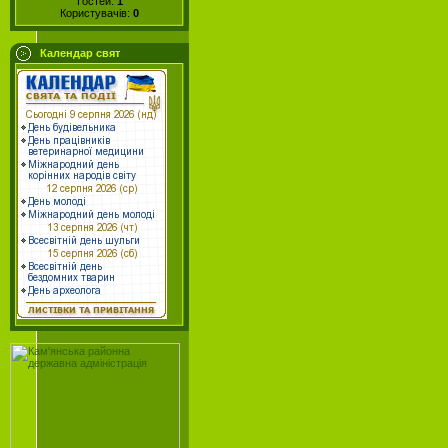
Гостей:
1
Користувачів:
0
Календар свят