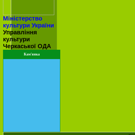
Міністерство
культури України
Управління
культури
Черкаської ОДА
Кам'янка