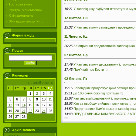
Гостьова книга
16:21
У заповіднику відбувся літературно-му
Зустрічі з письменни...
Стіл замовлень
12 Лютого, Пн
ХІ-й відкритий дитяч...
15:32
У Кам’янському заповіднику проведено 
Форма входу
11 Лютого, Нд
20:25
За сприяння представників заповідника 
Пошук
07 Лютого, Ср
17:49
У Кам’янському державному історико-к
17:45
Пам’ятай про Крути
(0)
Календар
02 Лютого, Пт
«
Лютий 2018
»
15:15
Заповідник продовжує цикл заходів про 
Пн
Вт
Ср
Чт
Пт
Сб
Нд
15:11
До 100-річчя бою під Крутами
1
2
3
4
(0)
15:07
Кам’янський державний історико-культу
5
6
7
8
9
10
11
15:03
Хто за свободу вийшов проти смерті, том
12
13
14
15
16
17
18
14:50
Представники Кам'янського заповідника
19
20
21
22
23
24
25
14:43
ПРЕДСТАВНИКИ КАМ'ЯНСЬКОГО ЗАПО
26
27
28
(0)
Архів записів