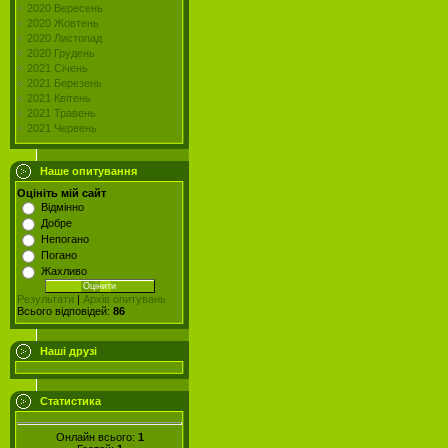
2020 Вересень
2020 Жовтень
2020 Листопад
2020 Грудень
2021 Січень
2021 Березень
2021 Квітень
2021 Травень
2021 Червень
Наше опитування
Оцініть мій сайт
Відмінно
Добре
Непогано
Погано
Жахливо
Результати
|
Архів опитувань
Всього відповідей:
86
Наші друзі
Статистика
Онлайн всього:
1