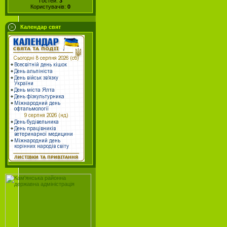
Гостей:
3
Користувачів:
0
Календар свят