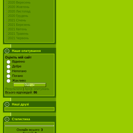
2020 Вересень
2020 Жовтень
2020 Листопад
2020 Грудень
2021 Січень
2021 Березень
2021 Квітень
2021 Травень
2021 Червень
Наше опитування
Оцініть мій сайт
Відмінно
Добре
Непогано
Погано
Жахливо
Результати
|
Архів опитувань
Всього відповідей:
86
Наші друзі
Статистика
Онлайн всього:
3