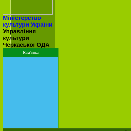
Міністерство
культури України
Управління
культури
Черкаської ОДА
Кам'янка