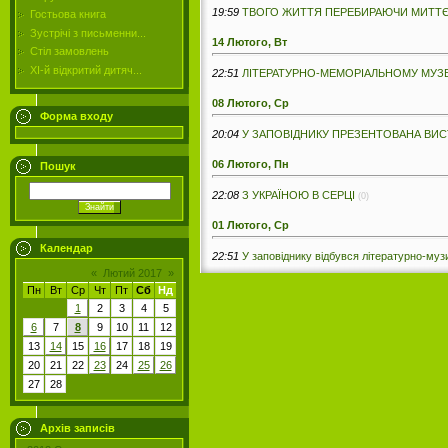
19:59
ТВОГО ЖИТТЯ ПЕРЕБИРАЮЧИ МИТТ
Гостьова книга
Зустрічі з письменни...
14 Лютого, Вт
Стіл замовлень
ХІ-й відкритий дитяч...
22:51
ЛІТЕРАТУРНО-МЕМОРІАЛЬНОМУ МУЗЕЮ 
08 Лютого, Ср
Форма входу
20:04
У ЗАПОВІДНИКУ ПРЕЗЕНТОВАНА ВИСТ
06 Лютого, Пн
Пошук
22:08
З УКРАЇНОЮ В СЕРЦІ
(0)
01 Лютого, Ср
Календар
22:51
У заповіднику відбувся літературно-музи
«
Лютий 2017
»
Пн
Вт
Ср
Чт
Пт
Сб
Нд
1
2
3
4
5
6
7
8
9
10
11
12
13
14
15
16
17
18
19
20
21
22
23
24
25
26
27
28
Архів записів