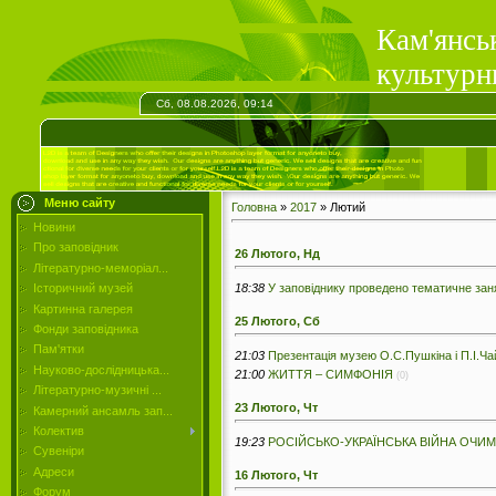
Кам'янсь
культурн
Сб, 08.08.2026, 09:14
Меню сайту
Головна
»
2017
»
Лютий
Новини
Про заповідник
26 Лютого, Нд
Літературно-меморіал...
18:38
У заповіднику проведено тематичне заня
Історичний музей
Картинна галерея
25 Лютого, Сб
Фонди заповідника
Пам'ятки
21:03
Презентація музею О.С.Пушкіна і П.І.Чай
Науково-дослідницька...
21:00
ЖИТТЯ – СИМФОНІЯ
(0)
Літературно-музичні ...
23 Лютого, Чт
Камерний ансамль зап...
Колектив
19:23
РОСІЙСЬКО-УКРАЇНСЬКА ВІЙНА ОЧИ
Сувеніри
Адреси
16 Лютого, Чт
Форум